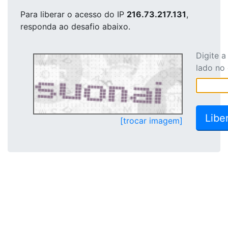
Para liberar o acesso
do IP
216.73.217.131
,
responda ao desafio abaixo.
Digite 
lado no
[trocar imagem]