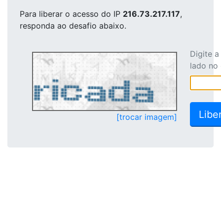
Para liberar o acesso
do IP
216.73.217.117
,
responda ao desafio abaixo.
Digite 
lado no
[trocar imagem]