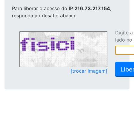
Para liberar o acesso
do IP
216.73.217.154
,
responda ao desafio abaixo.
Digite 
lado no
[trocar imagem]