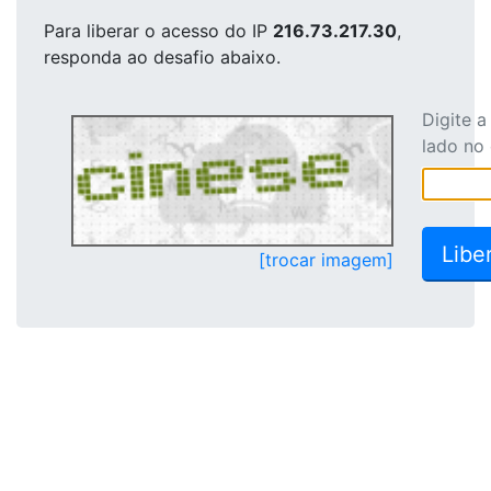
Para liberar o acesso
do IP
216.73.217.30
,
responda ao desafio abaixo.
Digite 
lado no
[trocar imagem]